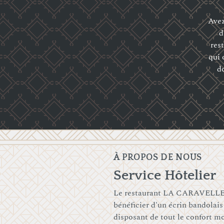
Avez
d
res
qui 
do
À PROPOS DE NOUS
Service Hôtelier
Le restaurant LA CARAVELLE à
bénéficier d'un écrin bandolais
disposant de tout le confort mo