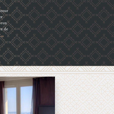
utour
re
ieux
ez de
…