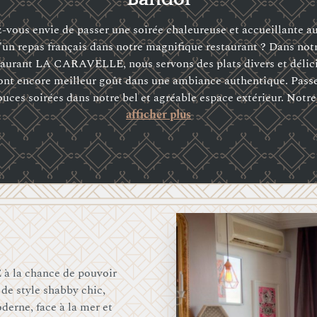
-vous envie de passer une soirée chaleureuse et accueillante a
'un repas français dans notre magnifique restaurant ? Dans not
taurant LA CARAVELLE, nous servons des plats divers et délic
ont encore meilleur goût dans une ambiance authentique. Pass
uces soirées dans notre bel et agréable espace extérieur. Notre
afficher plus
 la chance de pouvoir
 de style shabby chic,
derne, face à la mer et